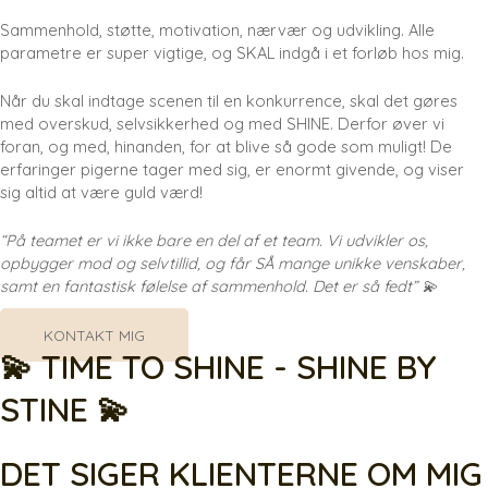
Sammenhold, støtte, motivation, nærvær og udvikling. Alle
parametre er super vigtige, og SKAL indgå i et forløb hos mig.
Når du skal indtage scenen til en konkurrence, skal det gøres
med overskud, selvsikkerhed og med SHINE. Derfor øver vi
foran, og med, hinanden, for at blive så gode som muligt! De
erfaringer pigerne tager med sig, er enormt givende, og viser
sig altid at være guld værd!
“På teamet er vi ikke bare en del af et team. Vi udvikler os,
opbygger mod og selvtillid, og får SÅ mange unikke venskaber,
samt en fantastisk følelse af sammenhold. Det er så fedt” 💫
KONTAKT MIG
💫 TIME TO SHINE - SHINE BY
STINE 💫
DET SIGER KLIENTERNE OM MIG