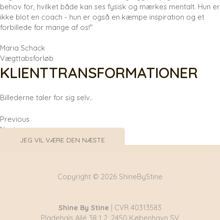
behov for, hvilket både kan ses fysisk og mærkes mentalt. Hun er
ikke blot en coach - hun er også en kæmpe inspiration og et
forbillede for mange af os!"
Maria Schack
Vægttabsforløb
KLIENTTRANSFORMATIONER
Billederne taler for sig selv..
Previous
Next
JEG VIL VÆRE DEN NÆSTE
Copyright © 2026 ShineByStine
Shine By Stine
| CVR 40313583
Pladehals Allé 38 1 2, 2450 København SV